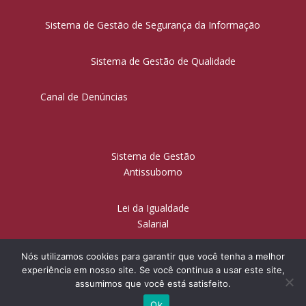
Sistema de Gestão de Segurança da Informação
Sistema de Gestão de Qualidade
Canal de Denúncias
Sistema de Gestão
Antissuborno
Lei da Igualdade
Salarial
Nós utilizamos cookies para garantir que você tenha a melhor
experiência em nosso site. Se você continua a usar este site,
© Sanchez & Sanchez Sociedade de Advogados | Todos os
assumimos que você está satisfeito.
direitos reservados
Ok