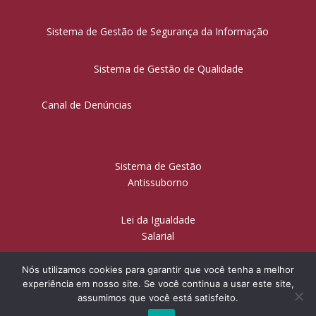
Sistema de Gestão de Segurança da Informação
Sistema de Gestão de Qualidade
Canal de Denúncias
Sistema de Gestão
Antissuborno
Lei da Igualdade
Salarial
Nós utilizamos cookies para garantir que você tenha a melhor
experiência em nosso site. Se você continua a usar este site,
© Sanchez & Sanchez Sociedade de Advogados | Todos os
assumimos que você está satisfeito.
direitos reservados