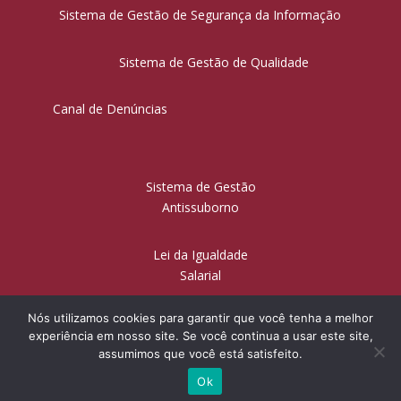
Sistema de Gestão de Segurança da Informação
Sistema de Gestão de Qualidade
Canal de Denúncias
Sistema de Gestão
Antissuborno
Lei da Igualdade
Salarial
Nós utilizamos cookies para garantir que você tenha a melhor
experiência em nosso site. Se você continua a usar este site,
© Sanchez & Sanchez Sociedade de Advogados | Todos os
assumimos que você está satisfeito.
direitos reservados
Ok