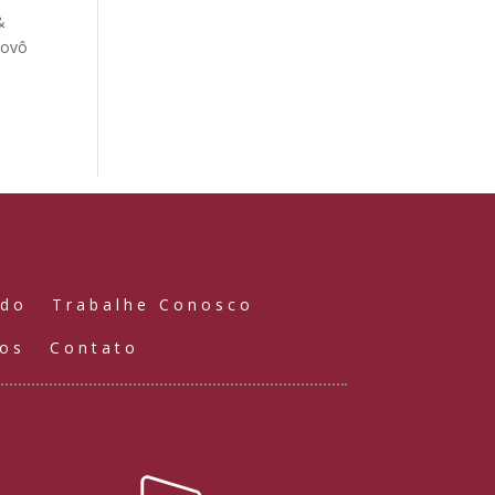
&
Vovô
údo
Trabalhe Conosco
ços
Contato