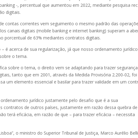
le banking -, percentual que aumentou em 2022, mediante pesquisa re
 digitais.
ura de contas correntes vem seguimento o mesmo padrão das operaçõe
s canais digitais (mobile banking e internet banking) superam a abe
ao porcentual de 63% mediantes contratos digitais.
to – é acerca de sua regularização, já que nosso ordenamento jurídico
 sobre o tema.
fica sobre o tema, o direito vem se adaptando para trazer segurança
itais, tanto que em 2001, através da Medida Provisória 2.200-02, foi
ssa um elemento essencial e basilar para trazer validade em um cont
 ordenamento jurídico justamente pelo desafio que é a sua
aos contratos de outros países, justamente em razão dessa quebra de
não terá eficácia, em razão de que – para trazer eficácia – necessita
sboa”, o ministro do Superior Tribunal de Justiça, Marco Aurélio Bell