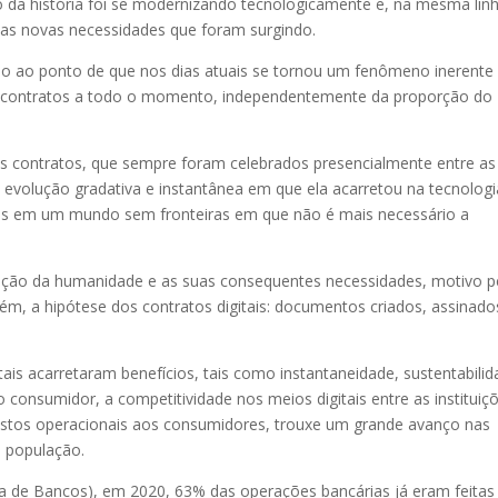
 da história foi se modernizando tecnologicamente e, na mesma linh
 as novas necessidades que foram surgindo.
do ao ponto de que nos dias atuais se tornou um fenômeno inerente
m contratos a todo o momento, independentemente da proporção do
s contratos, que sempre foram celebrados presencialmente entre as
 evolução gradativa e instantânea em que ela acarretou na tecnologi
os em um mundo sem fronteiras em que não é mais necessário a
ução da humanidade e as suas consequentes necessidades, motivo p
ém, a hipótese dos contratos digitais: documentos criados, assinado
ais acarretaram benefícios, tais como instantaneidade, sustentabili
 consumidor, a competitividade nos meios digitais entre as instituiç
custos operacionais aos consumidores, trouxe um grande avanço nas
a população.
a de Bancos), em 2020, 63% das operações bancárias já eram feitas