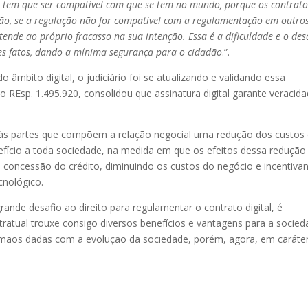
 tem que ser compatível com que se tem no mundo, porque os contrato
Então, se a regulação não for compatível com a regulamentação em outro
tende ao próprio fracasso na sua intenção. Essa é a dificuldade e o des
ses fatos, dando a mínima segurança para o cidadão
.”.
âmbito digital, o judiciário foi se atualizando e validando essa
 REsp. 1.495.920, consolidou que assinatura digital garante veracid
u às partes que compõem a relação negocial uma redução dos custos
efício a toda sociedade, na medida em que os efeitos dessa redução
 concessão do crédito, diminuindo os custos do negócio e incentiva
cnológico.
nde desafio ao direito para regulamentar o contrato digital, é
atual trouxe consigo diversos benefícios e vantagens para a socied
de mãos dadas com a evolução da sociedade, porém, agora, em caráte