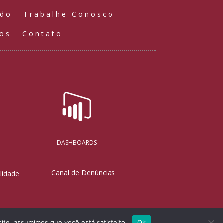
údo
Trabalhe Conosco
ços
Contato
DASHBOARDS
Canal de Denúncias
lidade
site, assumimos que você está satisfeito.
Ok