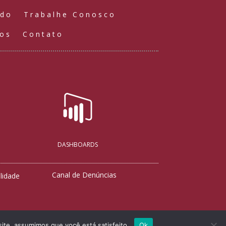
údo
Trabalhe Conosco
ços
Contato
DASHBOARDS
Canal de Denúncias
lidade
site, assumimos que você está satisfeito.
Ok