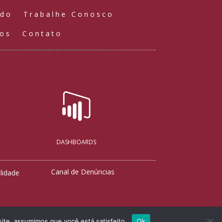
údo
Trabalhe Conosco
ços
Contato
DASHBOARDS
Canal de Denúncias
lidade
site, assumimos que você está satisfeito.
Ok