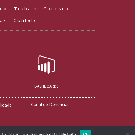
údo
Trabalhe Conosco
ços
Contato
DASHBOARDS
Canal de Denúncias
lidade
site, assumimos que você está satisfeito.
Ok