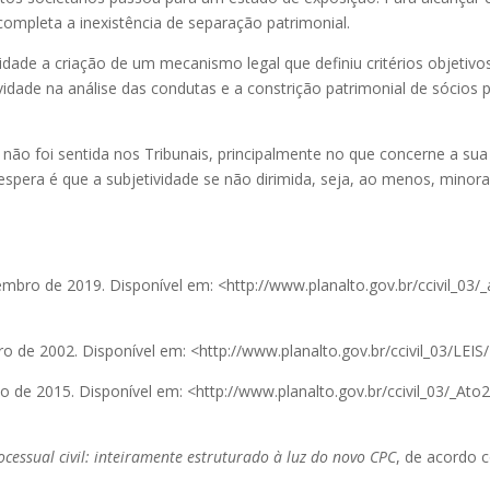
completa a inexistência de separação patrimonial.
de a criação de um mecanismo legal que definiu critérios objetivos
ividade na análise das condutas e a constrição patrimonial de sócio
da não foi sentida nos Tribunais, principalmente no que concerne a su
spera é que a subjetividade se não dirimida, seja, ao menos, minor
tembro de 2019. Disponível em: <http://www.planalto.gov.br/ccivil_0
iro de 2002. Disponível em: <http://www.planalto.gov.br/ccivil_03/LE
ço de 2015. Disponível em: <http://www.planalto.gov.br/ccivil_03/_A
cessual civil: inteiramente estruturado à luz do novo CPC
, de acordo c