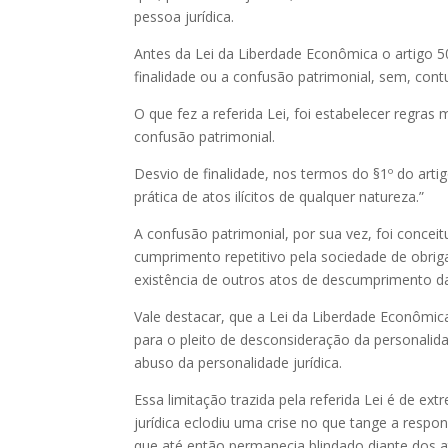
pessoa jurídica.
Antes da Lei da Liberdade Econômica o artigo 50
finalidade ou a confusão patrimonial, sem, contu
O que fez a referida Lei, foi estabelecer regras
confusão patrimonial.
Desvio de finalidade, nos termos do §1º do arti
prática de atos ilícitos de qualquer natureza.”
A confusão patrimonial, por sua vez, foi concei
cumprimento repetitivo pela sociedade de obriga
existência de outros atos de descumprimento d
Vale destacar, que a Lei da Liberdade Econômica 
para o pleito de desconsideração da personalida
abuso da personalidade jurídica.
Essa limitação trazida pela referida Lei é de e
jurídica eclodiu uma crise no que tange a respon
que até então permanecia blindado diante dos a