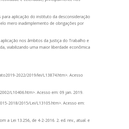
 para aplicação do instituto da desconsideração
s pelo mero inadimplemento de obrigações por
a aplicação nos âmbitos da Justiça do Trabalho e
ada, viabilizando uma maior liberdade econômica
3/_ato2019-2022/2019/lei/L13874.htm>. Acesso
IS/2002/L10406.htm>. Acesso em: 09 jan. 2019.
to2015-2018/2015/Lei/L13105.htm>. Acesso em:
om a Lei 13.256, de 4-2-2016. 2. ed. rev., atual. e