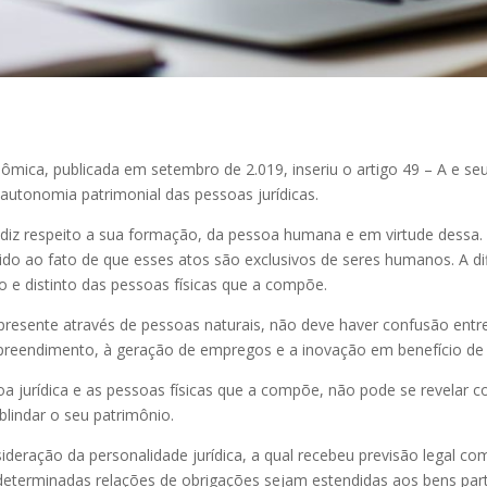
ômica, publicada em setembro de 2.019, inseriu o artigo 49 – A e se
 autonomia patrimonial das pessoas jurídicas.
ue diz respeito a sua formação, da pessoa humana e em virtude dessa
ido ao fato de que esses atos são exclusivos de seres humanos. A di
 e distinto das pessoas físicas que a compõe.
 presente através de pessoas naturais, não deve haver confusão ent
mpreendimento, à geração de empregos e a inovação em benefício d
oa jurídica e as pessoas físicas que a compõe, não pode se revelar
blindar o seu patrimônio.
ideração da personalidade jurídica, a qual recebeu previsão legal co
 e determinadas relações de obrigações sejam estendidas aos bens par