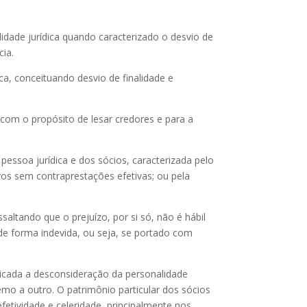
lidade jurídica quando caracterizado o desvio de
cia.
ica, conceituando desvio de finalidade e
 com o propósito de lesar credores e para a
pessoa jurídica e dos sócios, caracterizada pelo
vos sem contraprestações efetivas; ou pela
saltando que o prejuízo, por si só, não é hábil
 de forma indevida, ou seja, se portado com
plicada a desconsideração da personalidade
remo a outro. O patrimônio particular dos sócios
etividade e celeridade, principalmente nos