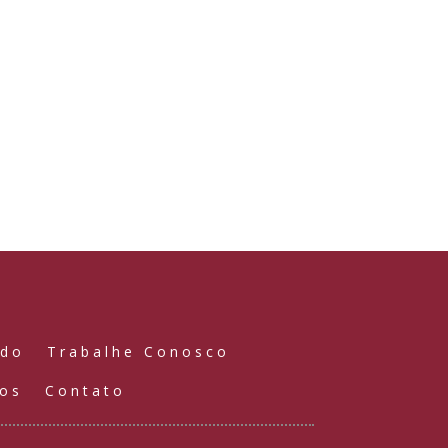
údo
Trabalhe Conosco
ços
Contato