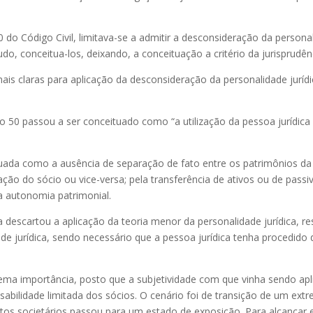
 do Código Civil, limitava-se a admitir a desconsideração da persona
do, conceitua-los, deixando, a conceituação a critério da jurisprudên
 mais claras para aplicação da desconsideração da personalidade juríd
go 50 passou a ser conceituado como “a utilização da pessoa jurídica
tuada como a ausência de separação de fato entre os patrimônios da 
ção do sócio ou vice-versa; pela transferência de ativos ou de passi
a autonomia patrimonial.
descartou a aplicação da teoria menor da personalidade jurídica, res
de jurídica, sendo necessário que a pessoa jurídica tenha procedido
xtrema importância, posto que a subjetividade com que vinha sendo a
sabilidade limitada dos sócios. O cenário foi de transição de um ext
tos societários passou para um estado de exposição. Para alcançar ef